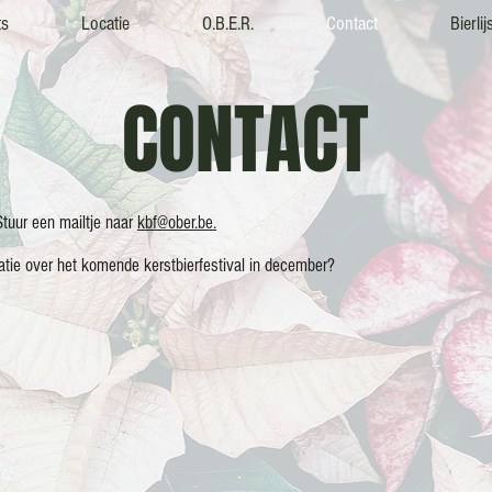
ts
Locatie
O.B.E.R.
Contact
Bierlij
CONTACT
tuur een mailtje naar
kbf@ober.be.
matie over het komende kerstbierfestival in december?