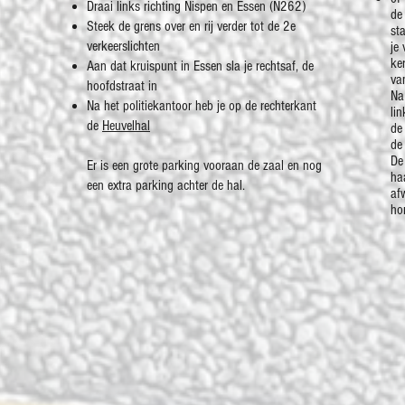
Draai links richting Nispen en Essen (N262)
de
Steek de grens over en rij verder tot de 2e
st
verkeerslichten
je
ke
Aan dat kruispunt in Essen sla je rechtsaf, de
va
hoofdstraat in
Na
Na het politiekantoor heb je op de rechterkant
lin
de
Heuvelhal
d
de 
De
Er is een grote parking vooraan de zaal en nog
ha
een extra parking achter de hal.
af
ho