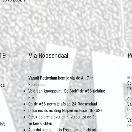
E19
Via Roosendaal
P
Ne
Vanuit Rotterdam
kom je via de A 17 in
Ce
Roosendaal:
eda
tre
​Volg aan knooppunt "De Stok" de A58 richting
Breda
Op
Op de A58 neem je afslag 24 Roosendaal
Va
De
Draai rechts richting Nispen en Essen (N262)
Steek de grens over en rij verder tot de 2e
Va
verkeerslichten
in't
De
Aan dat kruispunt in Essen sla je rechtsaf, de