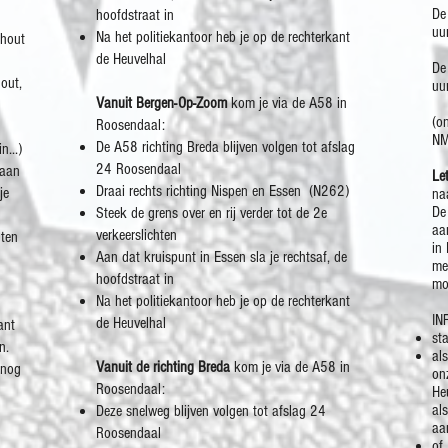
De
hoofdstraat in
uu
Na het politiekantoor heb je op de rechterkant
thout
de Heuvelhal
De
out,
uu
Vanuit Bergen-Op-Zoom
kom je via de A58 in
(o
Roosendaal:
NM
De A58 richting Breda blijven volgen tot afslag
n...)
24 Roosendaal
 aan
Le
Draai rechts richting Nispen en Essen (N262)
je
na
De
Steek de grens over en rij verder tot de 2e
aa
verkeerslichten
hten
in
Aan dat kruispunt in Essen sla je rechtsaf, de
me
hoofdstraat in
mo
Na het politiekantoor heb je op de rechterkant
IN
de Heuvelhal
ant
st
n.
als
Vanuit de richting Breda
kom je via de A58 in
 nog
​o
Roosendaal:
He
al
Deze snelweg blijven volgen tot afslag 24
aa
Roosendaal
of