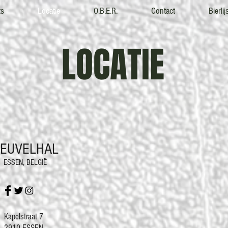
ts
Locatie
O.B.E.R.
Contact
Bierlij
LOCATIE
EUVELHAL
ESSEN, BELGIË
Kapelstraat 7
2910 ESSEN