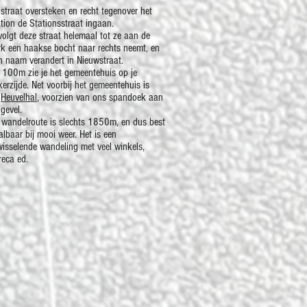
 straat oversteken en recht tegenover het
ation de Stationsstraat ingaan.
 volgt deze straat helemaal tot ze aan de
rk een haakse bocht naar rechts neemt, en
n naam verandert in Nieuwstraat.
 100m zie je het gemeentehuis op je
kerzijde. Net voorbij het gemeentehuis is
e
Heuvelhal
, voorzien van ons spandoek aan
gevel.
 wandelroute is slechts 1850m, en dus best
albaar bij mooi weer. Het is een
wisselende wandeling met veel winkels,
reca ed.