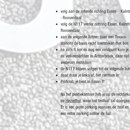
volg aan de rotonde richting Essen - Kalm
- Roosendaal
volg de N117 verder richting Essen, Kalmth
Roosendaal
aan de volgende lichten (aan een Texaco-
station) de baan recht oversteken (het bos i
na zo'n 6 km en nog een rondpunt kom je
de verkeerslichten in Achterbroek, daar rijd 
wederom rechtdoor
de N117 blijven volgen tot de volgende lic
daar draai je links af, het centrum in
Proficiat, je bent in Essen !!!
Na het politiekantoor heb je op de rechterk
de
Heuvelhal,
waar het festival zal doorgaa
Er is een grote parking vooraan de zaal en
een extra parking achter de hal.