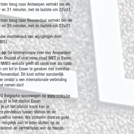
 trein terug naar Antwerpen vertrekt om elk
r en 31 minuten, met de laatste om 22u31.
 trein terug naar Roosendaal vertrekt om elk
r en 30 minuten, met de laatste om 22u31.
nder voorbehoud van wijzigingen door
BS)
t op
: De internationale trein van Amsterdam
ar Brussel of vice versa stopt NIET in Essen.
 NMBS-website geeft dit soms ook als optie
n om tot in Essen te geraken met overstap
 Roosendaal. Dit kost echter aanzienlijk
er omdat u een internationale verbinding
et nemen dan!
FO Belgische spoorwegen op
www.nmbs.be
ap af in het station Essen
 je uit het station komt kan je:
nze pendelbus tussen station en de
uvelhal nemen. We proberen deze zo goed
s mogelijk aan te laten sluiten op de
nkomst- en vertrektijden van de treinen.