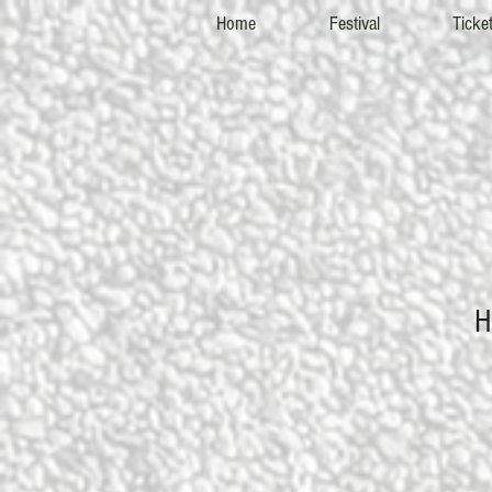
Home
Festival
Ticke
H