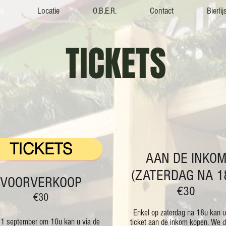
ts
Locatie
O.B.E.R.
Contact
Bierlij
TICKETS
TICKETS
AAN DE INKO
(ZATERDAG NA 1
VOORVERKOOP
€30
€30
Enkel op zaterdag na 18u kan 
 1 september
om 10u
kan u via de
ticket aan de inkom kopen. We 