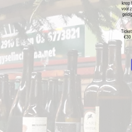
knop 
voor z
geldig
Ticket
€30 