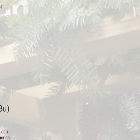
st
M
8u)
u een
dienen