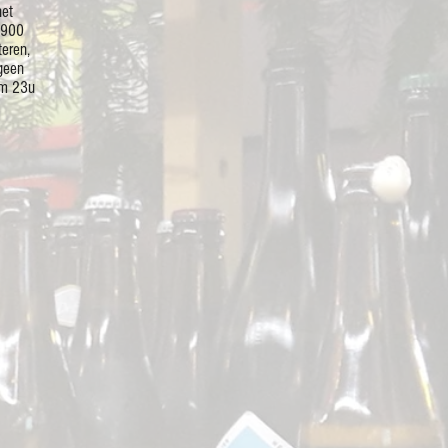
het
 900
teren,
geen
om 23u