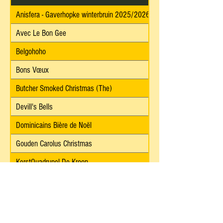
Anisfera - Gaverhopke winterbruin 2025/2026
Avec Le Bon Gee
Belgohoho
Bons Vœux
Butcher Smoked Christmas (The)
Devill's Bells
Dominicains Bière de Noël
Gouden Carolus Christmas
KerstQuadrupel De Kroon
Last Christmas I Gave You Maillard
Murder - 2025 Limited Winter Edition
No Excuses - 2025 Winter Evil Eye Edition